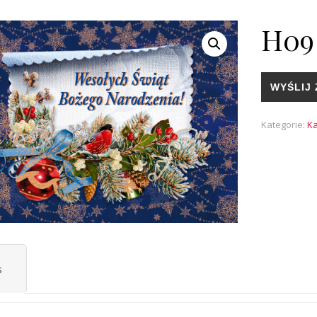
H09
WYŚLIJ 
Kategorie:
Ka
s