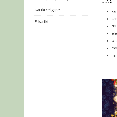
OPIS
Kartki religijne
kar
ka
E-kartki
dru
el
wn
mo
na 