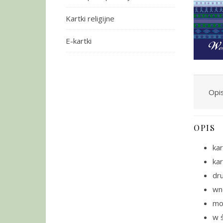
Kartki religijne
E-kartki
Opi
OPIS
kar
ka
dru
wn
moż
w ś