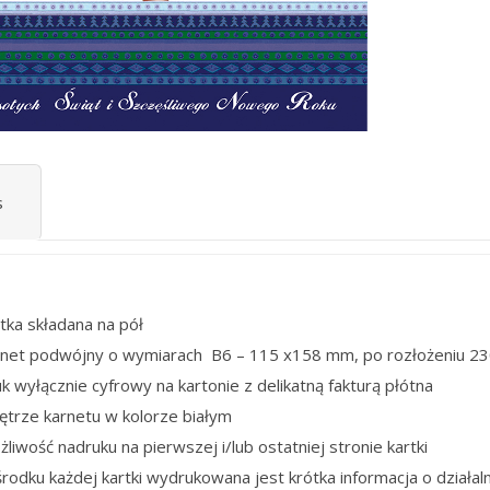
s
tka składana na pół
rnet podwójny o wymiarach B6 – 115 x158 mm, po rozłożeniu 2
k wyłącznie cyfrowy na kartonie z delikatną fakturą płótna
ętrze karnetu w kolorze białym
liwość nadruku na pierwszej i/lub ostatniej stronie kartki
rodku każdej kartki wydrukowana jest krótka informacja o działaln