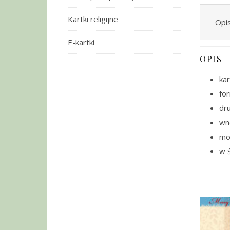
Kartki religijne
Opi
E-kartki
OPIS
kar
fo
dru
wnę
moż
w ś