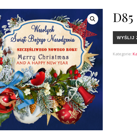
D85
WYŚLIJ 
Kategorie:
Ka