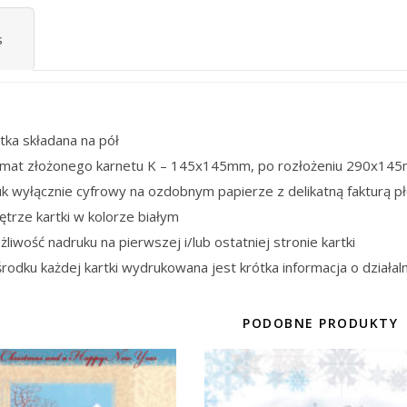
s
tka składana na pół
rmat złożonego karnetu K – 145x145mm, po rozłożeniu 290x14
k wyłącznie cyfrowy na ozdobnym papierze z delikatną fakturą p
trze kartki w kolorze białym
liwość nadruku na pierwszej i/lub ostatniej stronie kartki
rodku każdej kartki wydrukowana jest krótka informacja o działaln
PODOBNE PRODUKTY