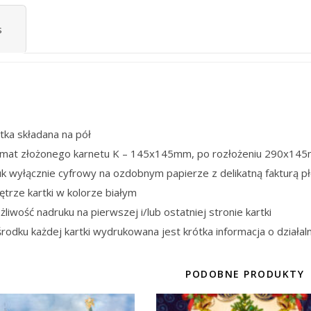
s
tka składana na pół
rmat złożonego karnetu K – 145x145mm, po rozłożeniu 290x14
k wyłącznie cyfrowy na ozdobnym papierze z delikatną fakturą p
trze kartki w kolorze białym
liwość nadruku na pierwszej i/lub ostatniej stronie kartki
rodku każdej kartki wydrukowana jest krótka informacja o działaln
PODOBNE PRODUKTY