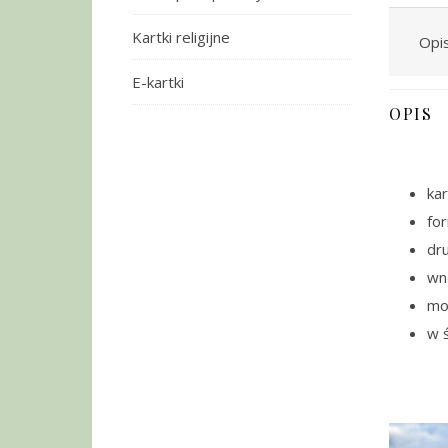
Kartki religijne
Opi
E-kartki
OPIS
kar
fo
dru
wnę
moż
w ś