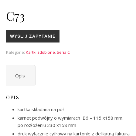
C73
WYŚLIJ ZAPYTANIE
Kategorie:
Kartki zdobione
,
Seria C
Opis
OPIS
kartka składana na pół
karnet podwójny o wymiarach B6 – 115 x158 mm,
po rozłożeniu 230 x158 mm
druk wyłącznie cyfrowy na kartonie z delikatną fakturą