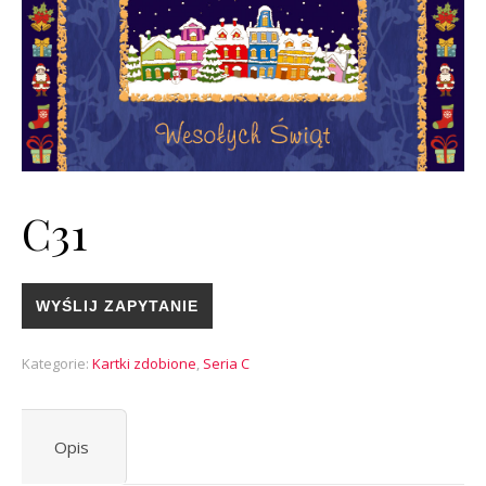
C31
WYŚLIJ ZAPYTANIE
Kategorie:
Kartki zdobione
,
Seria C
Opis