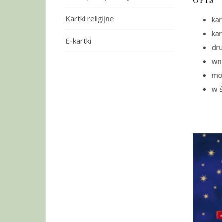
Kartki religijne
kar
ka
E-kartki
dru
wn
moż
w ś