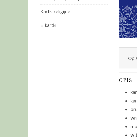
Kartki religijne
E-kartki
Opi
OPIS
kar
ka
dru
wn
moż
w ś