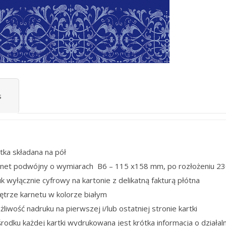
s
tka składana na pół
rnet podwójny o wymiarach B6 – 115 x158 mm, po rozłożeniu 2
k wyłącznie cyfrowy na kartonie z delikatną fakturą płótna
ętrze karnetu w kolorze białym
liwość nadruku na pierwszej i/lub ostatniej stronie kartki
rodku każdej kartki wydrukowana jest krótka informacja o działaln