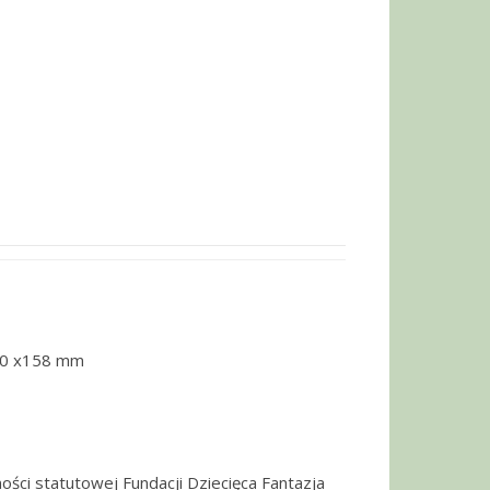
30 x158 mm
ości statutowej Fundacji Dziecięca Fantazja