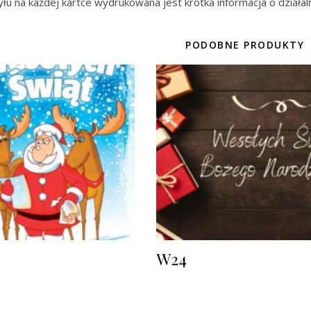
yłu na każdej kartce wydrukowana jest krótka informacja o działal
PODOBNE PRODUKTY
W24