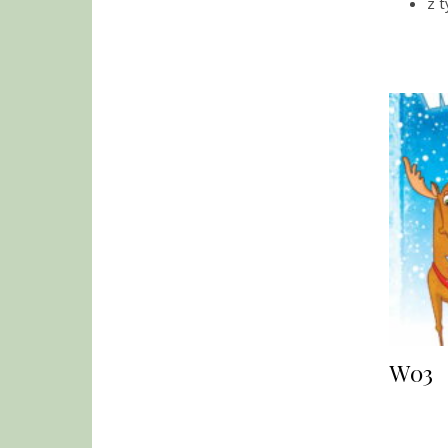
z t
W03