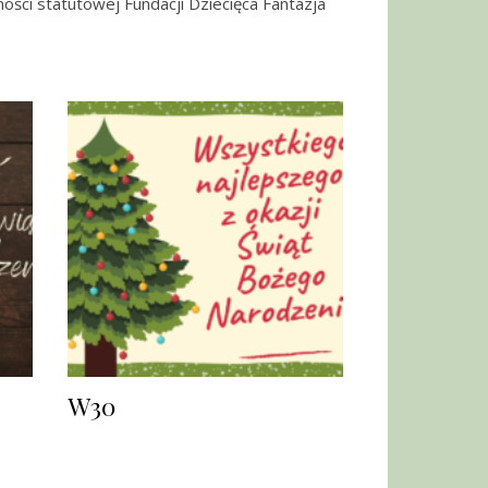
ności statutowej Fundacji Dziecięca Fantazja
W30