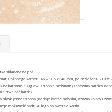
s
tka składana na pół
rmat złożonego karnetu A6 – 105 x148 mm, po rozłożeniu 210 x
uk na kartonie 300g dwustronnie bielonym (zapewnia bardzo dobr
użą trwałość kartki)
ia błysk jednostronna (dodaje kartce połysku, ożywia kolory i zwię
nieje możliwość nadruku logo na awersie kartki