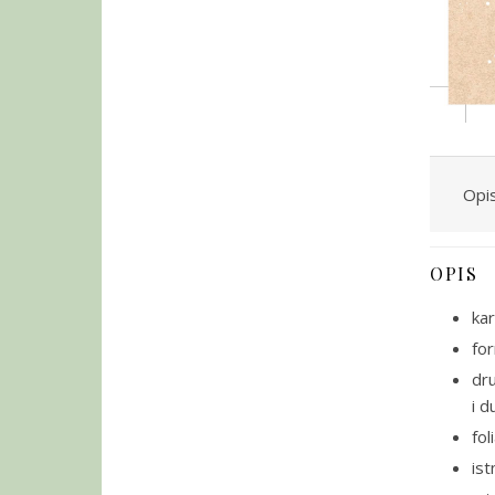
Opi
OPIS
kar
fo
dr
i d
fol
ist