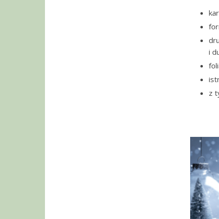
kar
fo
dr
i d
fol
ist
z t