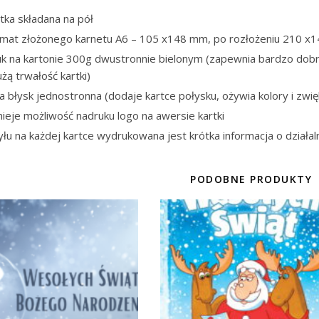
tka składana na pół
rmat złożonego karnetu A6 – 105 x148 mm, po rozłożeniu 210 x
uk na kartonie 300g dwustronnie bielonym (zapewnia bardzo dobr
użą trwałość kartki)
ia błysk jednostronna (dodaje kartce połysku, ożywia kolory i zwię
nieje możliwość nadruku logo na awersie kartki
yłu na każdej kartce wydrukowana jest krótka informacja o działal
PODOBNE PRODUKTY