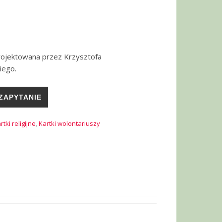
rojektowana przez Krzysztofa
iego.
ZAPYTANIE
rtki religijne
,
Kartki wolontariuszy