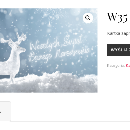
W35
Kartka zapr
WYŚLIJ 
Kategoria:
Ka
s