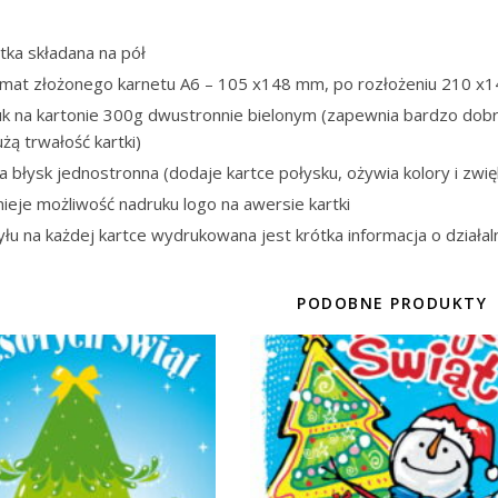
tka składana na pół
rmat złożonego karnetu A6 – 105 x148 mm, po rozłożeniu 210 x
uk na kartonie 300g dwustronnie bielonym (zapewnia bardzo dobr
użą trwałość kartki)
ia błysk jednostronna (dodaje kartce połysku, ożywia kolory i zwię
nieje możliwość nadruku logo na awersie kartki
yłu na każdej kartce wydrukowana jest krótka informacja o działal
PODOBNE PRODUKTY