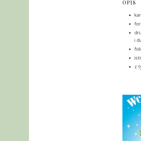
OPIS
kar
fo
dr
i d
fol
ist
z t