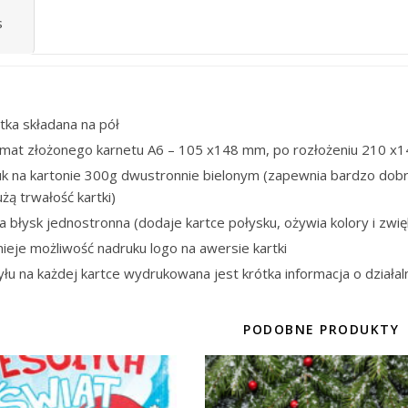
s
tka składana na pół
rmat złożonego karnetu A6 – 105 x148 mm, po rozłożeniu 210 x
uk na kartonie 300g dwustronnie bielonym (zapewnia bardzo dobr
użą trwałość kartki)
ia błysk jednostronna (dodaje kartce połysku, ożywia kolory i zwię
nieje możliwość nadruku logo na awersie kartki
yłu na każdej kartce wydrukowana jest krótka informacja o działal
PODOBNE PRODUKTY