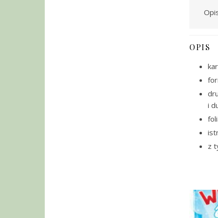
Opi
OPIS
kar
fo
dr
i d
fol
ist
z t