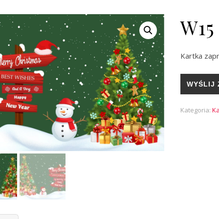
W15
Kartka zap
WYŚLIJ 
Kategoria:
Ka