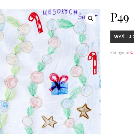
P49
WYŚLIJ 
Kategoria:
Ka