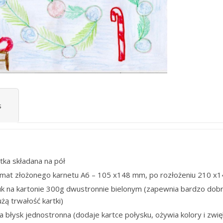
s
tka składana na pół
rmat złożonego karnetu A6 – 105 x148 mm, po rozłożeniu 210 x
uk na kartonie 300g dwustronnie bielonym (zapewnia bardzo dobr
użą trwałość kartki)
ia błysk jednostronna (dodaje kartce połysku, ożywia kolory i zwię