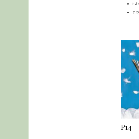
ist
z t
P14