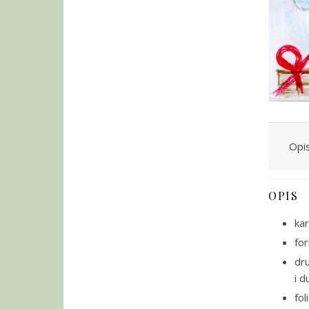
Opi
OPIS
kar
fo
dr
i d
fol