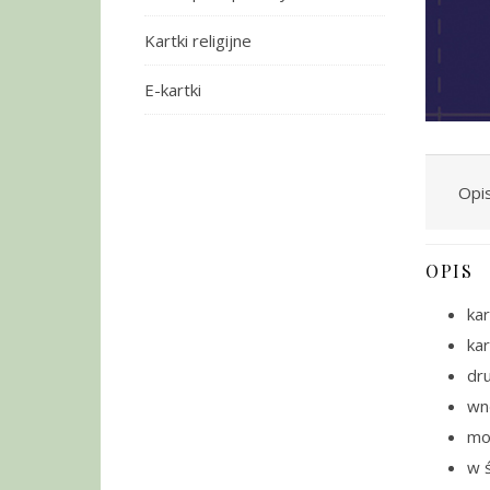
Kartki religijne
E-kartki
Opi
OPIS
kar
ka
dru
wn
moż
w ś