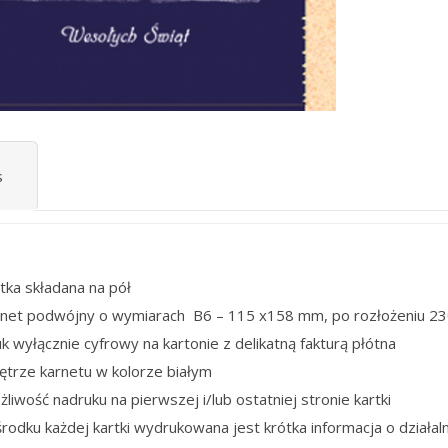
s
tka składana na pół
rnet podwójny o wymiarach B6 – 115 x158 mm, po rozłożeniu 2
k wyłącznie cyfrowy na kartonie z delikatną fakturą płótna
ętrze karnetu w kolorze białym
liwość nadruku na pierwszej i/lub ostatniej stronie kartki
rodku każdej kartki wydrukowana jest krótka informacja o działaln