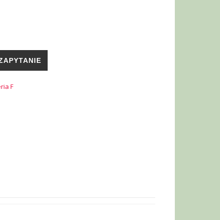
ZAPYTANIE
ria F