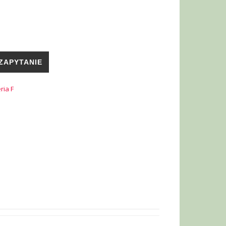
ZAPYTANIE
ria F