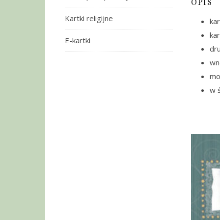
OPIS
Kartki religijne
kar
ka
E-kartki
dru
wn
moż
w ś