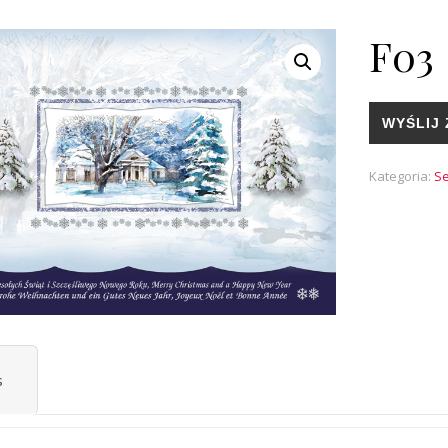
F03
WYŚLIJ 
Kategoria:
Se
s