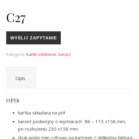
C27
WYŚLIJ ZAPYTANIE
Kategorie:
Kartki zdobione
,
Seria C
Opis
OPIS
kartka składana na pół
karnet podwójny o wymiarach B6 – 115 x158 mm,
po rozłożeniu 230 x158 mm
druk wyłącznie cyfrowy na kartonie z delikatną fakturą