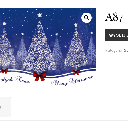
A87
WYŚLIJ 
Kategoria:
Se
s