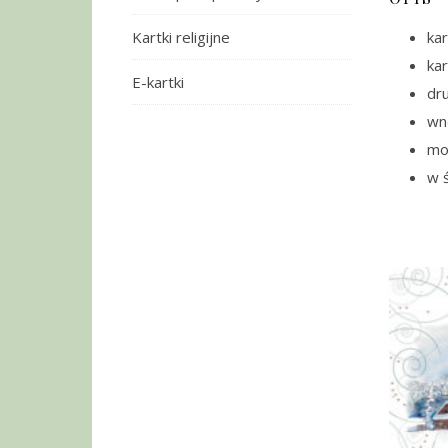
kar
Kartki religijne
ka
E-kartki
dru
wn
moż
w ś